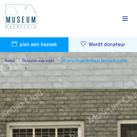
plan een bezoek
Wordt donateur
Home
Collectie-overzicht
60 jarig huwelijksfeest familie Drechler