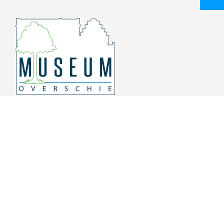
Overschiese Dorpsstraat 136-140
3043 CV, Rotterdam Overschie
010 415 8864
info@museumoverschie.nl
/museumoverschie
Youtube