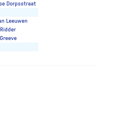
se Dorpsstraat
van Leeuwen
 Ridder
 Greeve