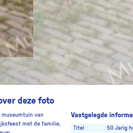
over deze foto
Vastgelegde informat
de museumtuin van
jksfeest met de familie,
Titel
50 Jarig h
seum.