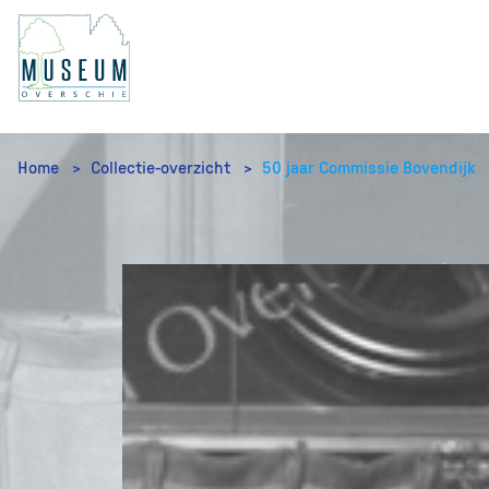
Home
Collectie-overzicht
50 jaar Commissie Bovendijk