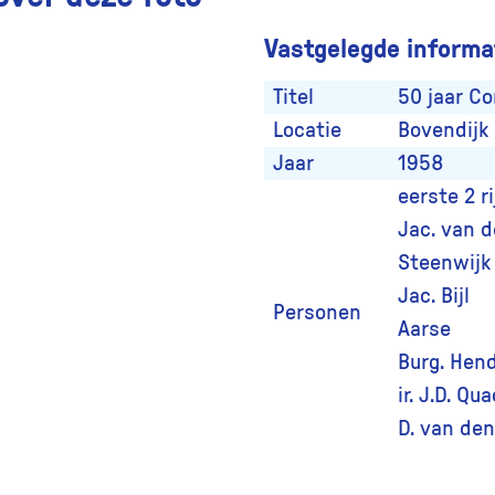
Vastgelegde informat
Titel
50 jaar C
Locatie
Bovendijk
Jaar
1958
eerste 2 r
Jac. van d
Steenwijk
Jac. Bijl
Personen
Aarse
Burg. Hend
ir. J.D. Qu
D. van den
Collectie ID
17071