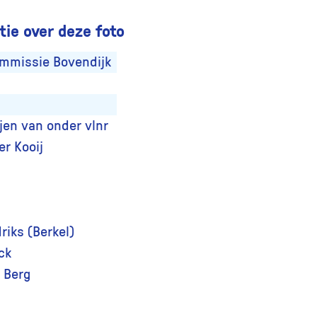
ie over deze foto
ommissie Bovendijk
ijen van onder vlnr
er Kooij
riks (Berkel)
ack
 Berg