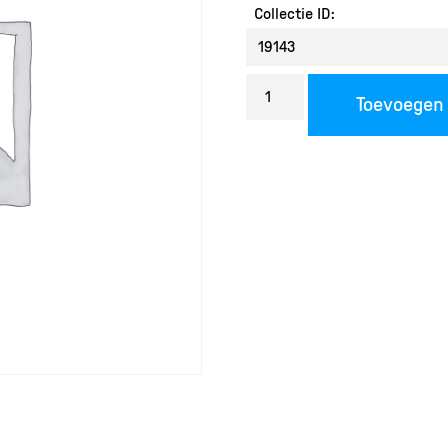
Collectie ID:
Bestel
Toevoegen
een
reproductie
aantal