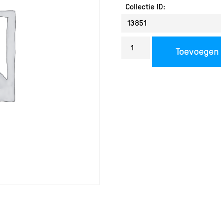
Collectie ID:
Bestel
Toevoegen
een
reproductie
aantal